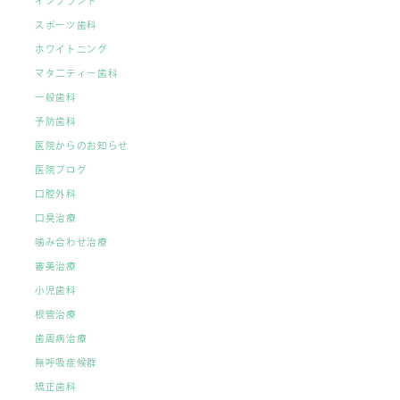
インプラント
スポーツ歯科
ホワイトニング
マタ二ティー歯科
一般歯科
予防歯科
医院からのお知らせ
医院ブログ
口腔外科
口臭治療
噛み合わせ治療
審美治療
小児歯科
根管治療
歯周病治療
無呼吸症候群
矯正歯科