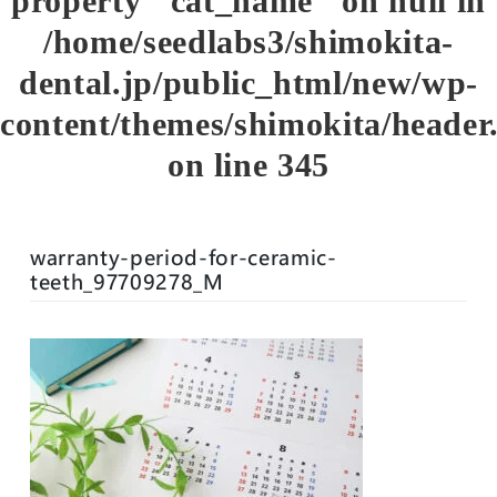
property "cat_name" on null in
/home/seedlabs3/shimokita-
dental.jp/public_html/new/wp-
content/themes/shimokita/header
on line
345
warranty-period-for-ceramic-
teeth_97709278_M