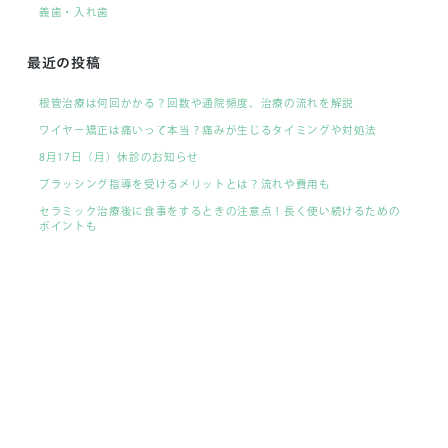
義歯・入れ歯
最近の投稿
根管治療は何回かかる？回数や通院頻度、治療の流れを解説
ワイヤー矯正は痛いって本当？痛みが生じるタイミングや対処法
8月17日（月）休診のお知らせ
ブラッシング指導を受けるメリットとは？流れや費用も
セラミック治療後に食事をするときの注意点！長く使い続けるための
ポイントも