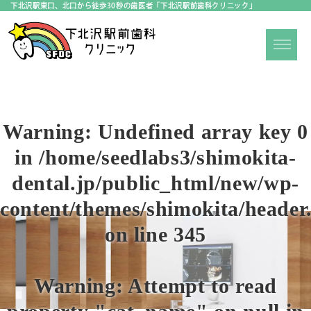
下北沢駅東口、北口から徒歩30秒の歯医者「下北沢駅前歯科クリニック」
Warning
: Undefined array key 0
in
/home/seedlabs3/shimokita-
dental.jp/public_html/new/wp-
content/themes/shimokita/header
on line
345
Warning
: Attempt to read