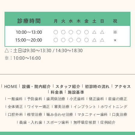
診療時間
月
火
水
木
金
土
日
祝
10:00〜13:00
◯
◯
◯
◯
◯
△
△
※
15:00〜20:00
◯
◯
◯
◯
◯
△
△
×
△：土日は9:30～13:30 / 14:30～18:30
※：10:00〜16:00
HOME
設備・院内紹介
スタッフ紹介
初診時の流れ
アクセス
料金表
施設基準
一般歯科
予防歯科
歯周病治療
小児歯科
矯正歯科
前歯の矯正
全体矯正
ワイヤー矯正
審美治療
インプラント
ホワイトニング
口腔外科
根管治療
噛み合わせ治療
マタ二ティー歯科
口臭治療
義歯・入れ歯
スポーツ歯科
無呼吸症候群
症例紹介