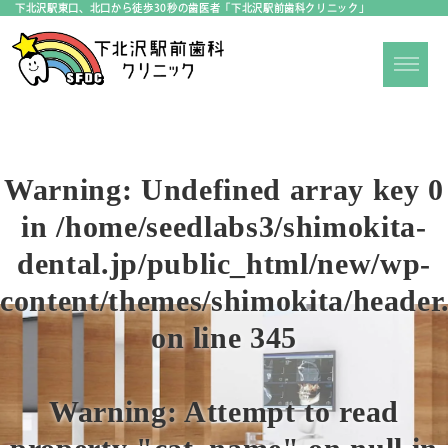
下北沢駅東口、北口から徒歩30秒の歯医者「下北沢駅前歯科クリニック」
Warning
: Undefined array key 0
in
/home/seedlabs3/shimokita-
dental.jp/public_html/new/wp-
content/themes/shimokita/header
on line
345
Warning
: Attempt to read