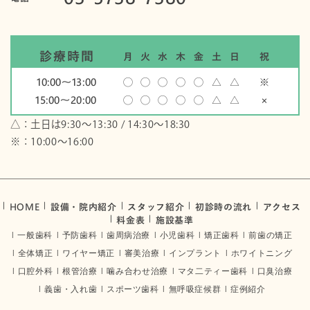
診療時間
月
火
水
木
金
土
日
祝
10:00〜13:00
◯
◯
◯
◯
◯
△
△
※
15:00〜20:00
◯
◯
◯
◯
◯
△
△
×
△：土日は9:30～13:30 / 14:30～18:30
※：10:00〜16:00
HOME
設備・院内紹介
スタッフ紹介
初診時の流れ
アクセス
料金表
施設基準
一般歯科
予防歯科
歯周病治療
小児歯科
矯正歯科
前歯の矯正
全体矯正
ワイヤー矯正
審美治療
インプラント
ホワイトニング
口腔外科
根管治療
噛み合わせ治療
マタ二ティー歯科
口臭治療
義歯・入れ歯
スポーツ歯科
無呼吸症候群
症例紹介