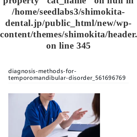
property "cat_name" on null in
/home/seedlabs3/shimokita-
dental.jp/public_html/new/wp-
content/themes/shimokita/header
on line
345
diagnosis-methods-for-
temporomandibular-disorder_561696769