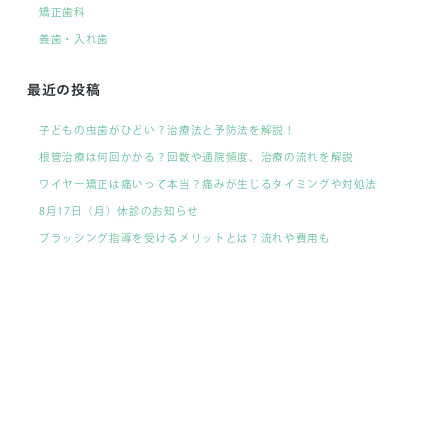
矯正歯科
義歯・入れ歯
最近の投稿
子どもの虫歯がひどい？治療法と予防法を解説！
根管治療は何回かかる？回数や通院頻度、治療の流れを解説
ワイヤー矯正は痛いって本当？痛みが生じるタイミングや対処法
8月17日（月）休診のお知らせ
ブラッシング指導を受けるメリットとは？流れや費用も