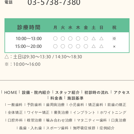
03-5738-7380
電話
診療時間
月
火
水
木
金
土
日
祝
10:00〜13:00
◯
◯
◯
◯
◯
△
△
※
15:00〜20:00
◯
◯
◯
◯
◯
△
△
×
△：土日は9:30～13:30 / 14:30～18:30
※：10:00〜16:00
HOME
設備・院内紹介
スタッフ紹介
初診時の流れ
アクセス
料金表
施設基準
一般歯科
予防歯科
歯周病治療
小児歯科
矯正歯科
前歯の矯正
全体矯正
ワイヤー矯正
審美治療
インプラント
ホワイトニング
口腔外科
根管治療
噛み合わせ治療
マタ二ティー歯科
口臭治療
義歯・入れ歯
スポーツ歯科
無呼吸症候群
症例紹介