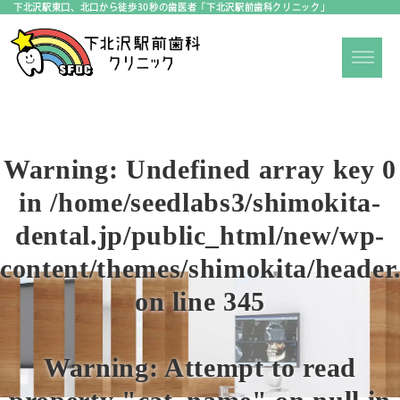
下北沢駅東口、北口から徒歩30秒の歯医者「下北沢駅前歯科クリニック」
Warning
: Undefined array key 0
in
/home/seedlabs3/shimokita-
dental.jp/public_html/new/wp-
content/themes/shimokita/header
on line
345
Warning
: Attempt to read