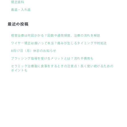
矯正歯科
義歯・入れ歯
最近の投稿
根管治療は何回かかる？回数や通院頻度、治療の流れを解説
ワイヤー矯正は痛いって本当？痛みが生じるタイミングや対処法
8月17日（月）休診のお知らせ
ブラッシング指導を受けるメリットとは？流れや費用も
セラミック治療後に食事をするときの注意点！長く使い続けるための
ポイントも