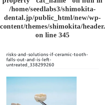
property "cat_name" on null in
/home/seedlabs3/shimokita-
dental.jp/public_html/new/wp-
content/themes/shimokita/header
on line
345
risks-and-solutions-if-ceramic-tooth-
falls-out-and-is-left-
untreated_338299260