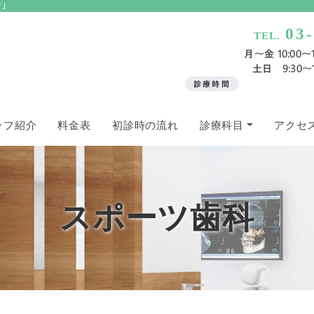
ク」
03
TEL.
月〜金 10:00～13
土日 9:30～13
診療時間
ッフ紹介
料金表
初診時の流れ
診療科目
アクセ
スポーツ歯科