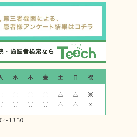
火
水
木
金
土
日
祝
◯
◯
◯
◯
△
△
※
◯
◯
◯
◯
△
△
×
0～18:30