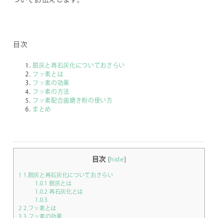
目次
脱灰と再石灰化についておさらい
フッ素とは
フッ素の効果
フッ素の方法
フッ素配合歯磨き粉の使い方
まとめ
目次
[
hide
]
1
1.脱灰と再石灰化についておさらい
1.0.1
脱灰とは
1.0.2
再石灰化とは
1.0.3
2
2.フッ素とは
3
3.フッ素の効果