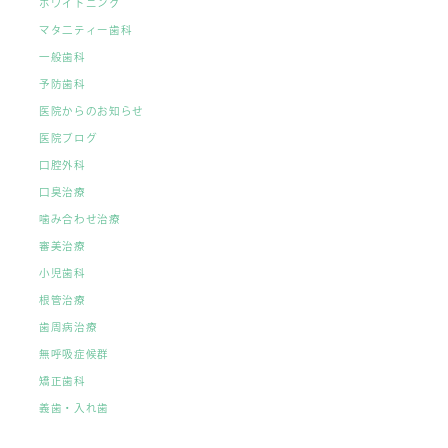
ホワイトニング
マタ二ティー歯科
一般歯科
予防歯科
医院からのお知らせ
医院ブログ
口腔外科
口臭治療
噛み合わせ治療
審美治療
小児歯科
根管治療
歯周病治療
無呼吸症候群
矯正歯科
義歯・入れ歯