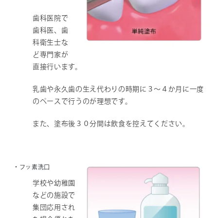
歯科医院で
歯科医、歯
科衛生士な
ど専門家が
直接行います。
乳歯や永久歯の生え代わりの時期に３～４か月に一度
のペースで行うのが理想です。
また、塗布後３０分間は飲食を控えてください。
・フッ素洗口
学校や幼稚園
などの施設で
集団応用され