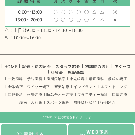
診療時間
月
火
水
木
金
土
日
祝
10:00〜13:00
◯
◯
◯
◯
◯
△
△
※
15:00〜20:00
◯
◯
◯
◯
◯
△
△
×
△：土日は9:30～13:30 / 14:30～18:30
※：10:00〜16:00
HOME
設備・院内紹介
スタッフ紹介
初診時の流れ
アクセス
料金表
施設基準
一般歯科
予防歯科
歯周病治療
小児歯科
矯正歯科
前歯の矯正
全体矯正
ワイヤー矯正
審美治療
インプラント
ホワイトニング
口腔外科
根管治療
噛み合わせ治療
マタ二ティー歯科
口臭治療
義歯・入れ歯
スポーツ歯科
無呼吸症候群
症例紹介
2026©
下北沢駅前歯科クリニック