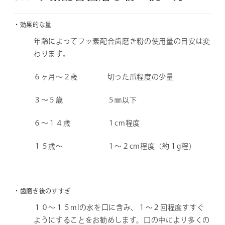
・効果的な量
年齢によってフッ素配合歯磨き粉の使用量の目安は変
わります。
６ヶ月～２歳 切った爪程度の少量
３～５歳 ５㎜以下
６～１４歳 １cm程度
１５歳～ １～２cm程度（約１g程）
・歯磨き後のすすぎ
１０～１５mlの水を口に含み、１～２回程度すすぐ
ようにすることをお勧めします。口の中により多くの