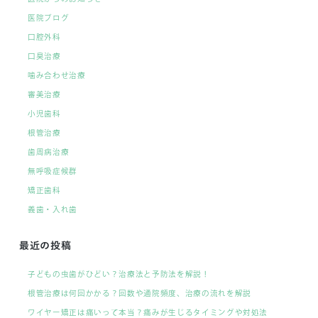
医院ブログ
口腔外科
口臭治療
噛み合わせ治療
審美治療
小児歯科
根管治療
歯周病治療
無呼吸症候群
矯正歯科
義歯・入れ歯
最近の投稿
子どもの虫歯がひどい？治療法と予防法を解説！
根管治療は何回かかる？回数や通院頻度、治療の流れを解説
ワイヤー矯正は痛いって本当？痛みが生じるタイミングや対処法