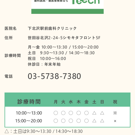
医院名
下北沢駅前歯科クリニック
住所
世田谷北沢2-24-5シモキタフロント5F
月〜金 10:00～13:30 / 15:00～20:00
土日 9:30～13:30 / 14:30～18:30
診療時間
祝日 10:00〜16:00
休診日：年末年始
03-5738-7380
電話
診療時間
月
火
水
木
金
土
日
祝
10:00〜13:00
◯
◯
◯
◯
◯
△
△
※
15:00〜20:00
◯
◯
◯
◯
◯
△
△
×
△：土日は9:30～13:30 / 14:30～18:30