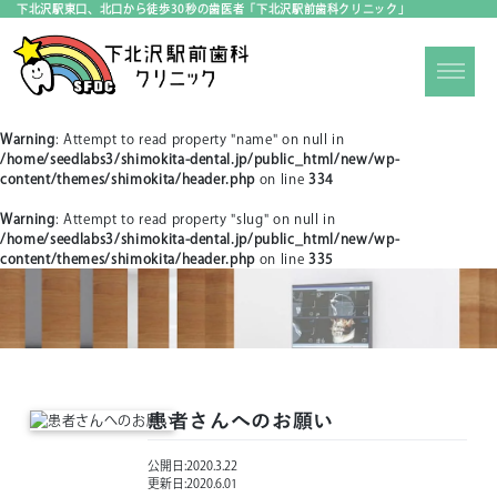
下北沢駅東口、北口から徒歩30秒の歯医者「下北沢駅前歯科クリニック」
Warning
: Attempt to read property "name" on null in
/home/seedlabs3/shimokita-dental.jp/public_html/new/wp-
content/themes/shimokita/header.php
on line
334
Warning
: Attempt to read property "slug" on null in
/home/seedlabs3/shimokita-dental.jp/public_html/new/wp-
content/themes/shimokita/header.php
on line
335
患者さんへのお願い
公開日:
2020.3.22
更新日:
2020.6.01