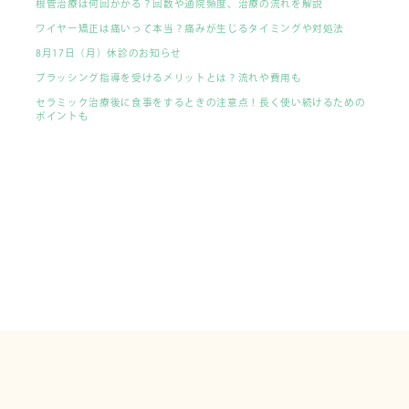
根管治療は何回かかる？回数や通院頻度、治療の流れを解説
ワイヤー矯正は痛いって本当？痛みが生じるタイミングや対処法
8月17日（月）休診のお知らせ
ブラッシング指導を受けるメリットとは？流れや費用も
セラミック治療後に食事をするときの注意点！長く使い続けるための
ポイントも