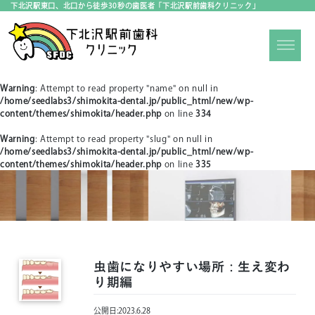
下北沢駅東口、北口から徒歩30秒の歯医者「下北沢駅前歯科クリニック」
Warning
: Attempt to read property "name" on null in
/home/seedlabs3/shimokita-dental.jp/public_html/new/wp-
content/themes/shimokita/header.php
on line
334
Warning
: Attempt to read property "slug" on null in
/home/seedlabs3/shimokita-dental.jp/public_html/new/wp-
content/themes/shimokita/header.php
on line
335
虫歯になりやすい場所：生え変わ
り期編
公開日:
2023.6.28