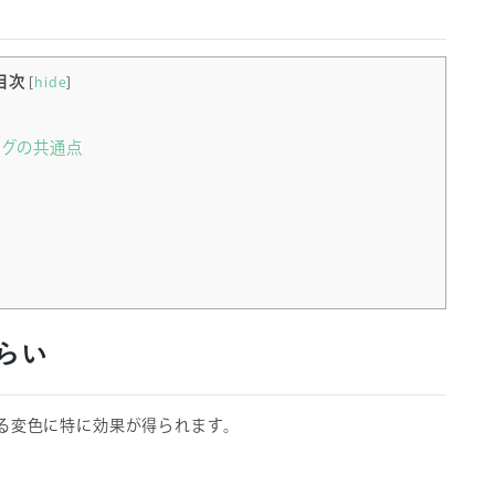
目次
[
hide
]
ングの共通点
らい
る変色に特に効果が得られます。