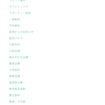
スポーツ歯科
ホワイトニング
マタ二ティー歯科
一般歯科
予防歯科
医院からのお知らせ
医院ブログ
口腔外科
口臭治療
噛み合わせ治療
審美治療
小児歯科
根管治療
歯周病治療
無呼吸症候群
矯正歯科
義歯・入れ歯