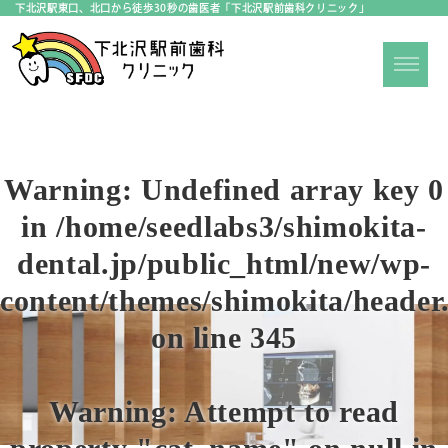
下北沢駅東口、北口から徒歩30秒の歯医者「下北沢駅前歯科クリニック」
Warning
: Undefined array key 0
in
/home/seedlabs3/shimokita-
dental.jp/public_html/new/wp-
content/themes/shimokita/header
on line
345
Warning
: Attempt to read