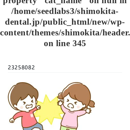
property "cat_name" on null in
/home/seedlabs3/shimokita-
dental.jp/public_html/new/wp-
content/themes/shimokita/header
on line
345
23258082