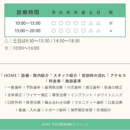
診療時間
月
火
水
木
金
土
日
祝
10:00〜13:00
◯
◯
◯
◯
◯
△
△
※
15:00〜20:00
◯
◯
◯
◯
◯
△
△
×
△：土日は9:30～13:30 / 14:30～18:30
※：10:00〜16:00
HOME
設備・院内紹介
スタッフ紹介
初診時の流れ
アクセス
料金表
施設基準
一般歯科
予防歯科
歯周病治療
小児歯科
矯正歯科
前歯の矯正
全体矯正
ワイヤー矯正
審美治療
インプラント
ホワイトニング
口腔外科
根管治療
噛み合わせ治療
マタ二ティー歯科
口臭治療
義歯・入れ歯
スポーツ歯科
無呼吸症候群
症例紹介
2026©
下北沢駅前歯科クリニック