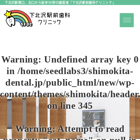
下北沢駅東口、北口から徒歩30秒の歯医者「下北沢駅前歯科クリニック」
Warning
: Undefined array key 0
in
/home/seedlabs3/shimokita-
dental.jp/public_html/new/wp-
content/themes/shimokita/header
on line
345
Warning
: Attempt to read