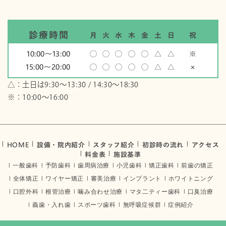
診療時間
月
火
水
木
金
土
日
祝
10:00〜13:00
◯
◯
◯
◯
◯
△
△
※
15:00〜20:00
◯
◯
◯
◯
◯
△
△
×
△：土日は9:30～13:30 / 14:30～18:30
※：10:00〜16:00
HOME
設備・院内紹介
スタッフ紹介
初診時の流れ
アクセス
料金表
施設基準
一般歯科
予防歯科
歯周病治療
小児歯科
矯正歯科
前歯の矯正
全体矯正
ワイヤー矯正
審美治療
インプラント
ホワイトニング
口腔外科
根管治療
噛み合わせ治療
マタ二ティー歯科
口臭治療
義歯・入れ歯
スポーツ歯科
無呼吸症候群
症例紹介