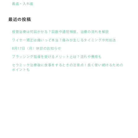
義歯・入れ歯
最近の投稿
根管治療は何回かかる？回数や通院頻度、治療の流れを解説
ワイヤー矯正は痛いって本当？痛みが生じるタイミングや対処法
8月17日（月）休診のお知らせ
ブラッシング指導を受けるメリットとは？流れや費用も
セラミック治療後に食事をするときの注意点！長く使い続けるための
ポイントも