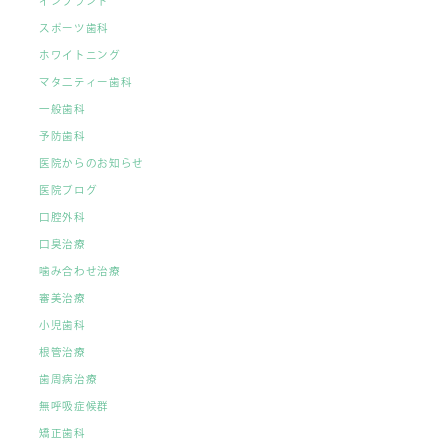
インプラント
スポーツ歯科
ホワイトニング
マタ二ティー歯科
一般歯科
予防歯科
医院からのお知らせ
医院ブログ
口腔外科
口臭治療
噛み合わせ治療
審美治療
小児歯科
根管治療
歯周病治療
無呼吸症候群
矯正歯科