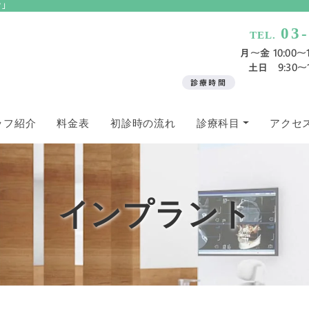
ク」
03
TEL.
月〜金 10:00～13
土日 9:30～13
診療時間
ッフ紹介
料金表
初診時の流れ
診療科目
アクセ
インプラント