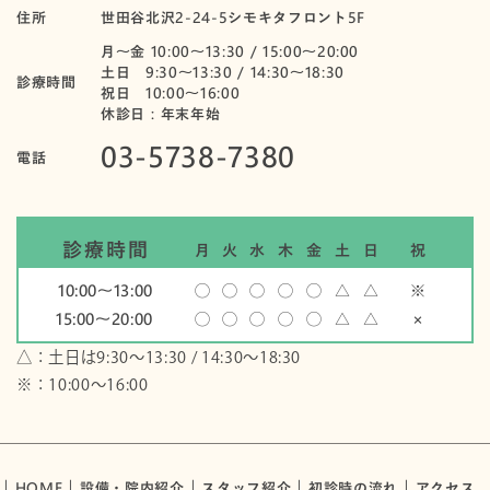
住所
世田谷北沢2-24-5シモキタフロント5F
月〜金 10:00～13:30 / 15:00～20:00
土日 9:30～13:30 / 14:30～18:30
診療時間
祝日 10:00〜16:00
休診日：年末年始
03-5738-7380
電話
診療時間
月
火
水
木
金
土
日
祝
10:00〜13:00
◯
◯
◯
◯
◯
△
△
※
15:00〜20:00
◯
◯
◯
◯
◯
△
△
×
△：土日は9:30～13:30 / 14:30～18:30
※：10:00〜16:00
HOME
設備・院内紹介
スタッフ紹介
初診時の流れ
アクセス