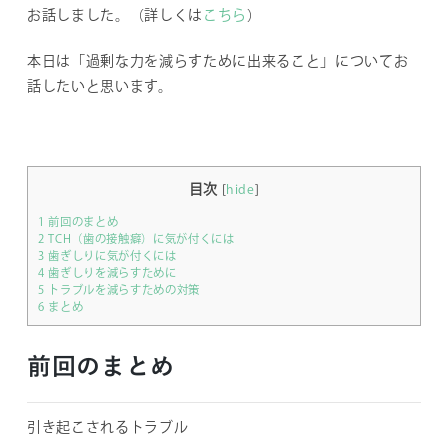
お話しました。（詳しくは
こちら
）
本日は「過剰な力を減らすために出来ること」についてお
話したいと思います。
目次
[
hide
]
1
前回のまとめ
2
TCH（歯の接触癖）に気が付くには
3
歯ぎしりに気が付くには
4
歯ぎしりを減らすために
5
トラブルを減らすための対策
6
まとめ
前回のまとめ
引き起こされるトラブル