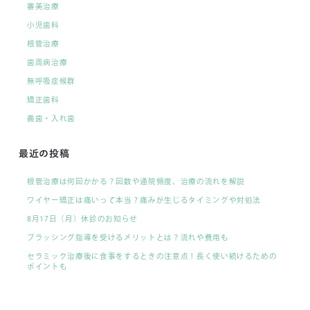
審美治療
小児歯科
根管治療
歯周病治療
無呼吸症候群
矯正歯科
義歯・入れ歯
最近の投稿
根管治療は何回かかる？回数や通院頻度、治療の流れを解説
ワイヤー矯正は痛いって本当？痛みが生じるタイミングや対処法
8月17日（月）休診のお知らせ
ブラッシング指導を受けるメリットとは？流れや費用も
セラミック治療後に食事をするときの注意点！長く使い続けるための
ポイントも