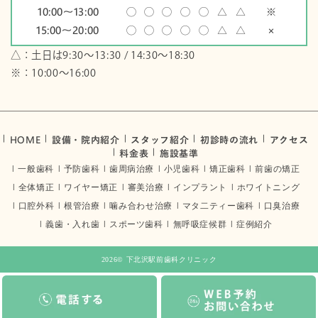
10:00〜13:00
◯
◯
◯
◯
◯
△
△
※
15:00〜20:00
◯
◯
◯
◯
◯
△
△
×
△：土日は9:30～13:30 / 14:30～18:30
※：10:00〜16:00
HOME
設備・院内紹介
スタッフ紹介
初診時の流れ
アクセス
料金表
施設基準
一般歯科
予防歯科
歯周病治療
小児歯科
矯正歯科
前歯の矯正
全体矯正
ワイヤー矯正
審美治療
インプラント
ホワイトニング
口腔外科
根管治療
噛み合わせ治療
マタ二ティー歯科
口臭治療
義歯・入れ歯
スポーツ歯科
無呼吸症候群
症例紹介
2026©
下北沢駅前歯科クリニック