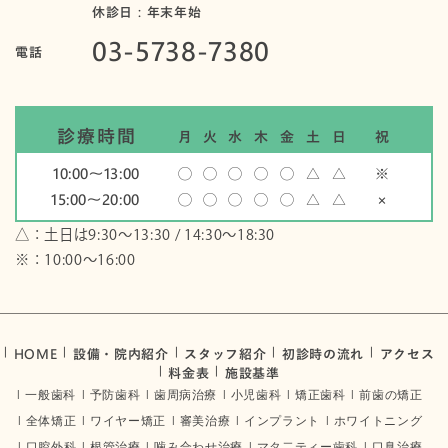
休診日：年末年始
03-5738-7380
電話
診療時間
月
火
水
木
金
土
日
祝
10:00〜13:00
◯
◯
◯
◯
◯
△
△
※
15:00〜20:00
◯
◯
◯
◯
◯
△
△
×
△：土日は9:30～13:30 / 14:30～18:30
※：10:00〜16:00
HOME
設備・院内紹介
スタッフ紹介
初診時の流れ
アクセス
料金表
施設基準
一般歯科
予防歯科
歯周病治療
小児歯科
矯正歯科
前歯の矯正
全体矯正
ワイヤー矯正
審美治療
インプラント
ホワイトニング
口腔外科
根管治療
噛み合わせ治療
マタ二ティー歯科
口臭治療