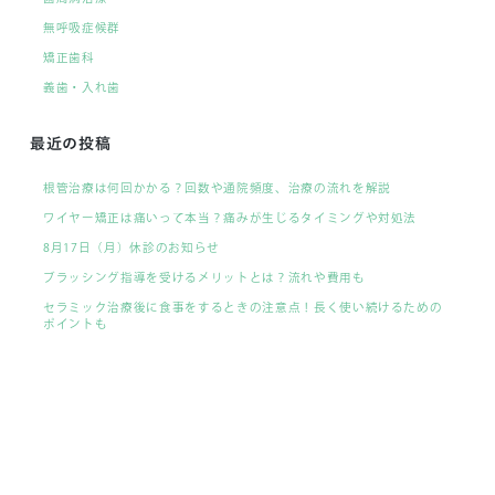
無呼吸症候群
矯正歯科
義歯・入れ歯
最近の投稿
根管治療は何回かかる？回数や通院頻度、治療の流れを解説
ワイヤー矯正は痛いって本当？痛みが生じるタイミングや対処法
8月17日（月）休診のお知らせ
ブラッシング指導を受けるメリットとは？流れや費用も
セラミック治療後に食事をするときの注意点！長く使い続けるための
ポイントも