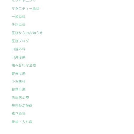
ホワイトニング
マタ二ティー歯科
一般歯科
予防歯科
医院からのお知らせ
医院ブログ
口腔外科
口臭治療
噛み合わせ治療
審美治療
小児歯科
根管治療
歯周病治療
無呼吸症候群
矯正歯科
義歯・入れ歯