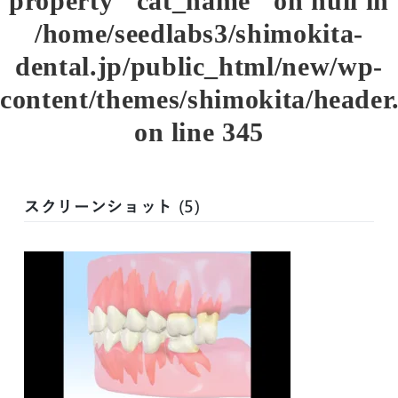
property "cat_name" on null in
/home/seedlabs3/shimokita-
dental.jp/public_html/new/wp-
content/themes/shimokita/header
on line
345
スクリーンショット (5)