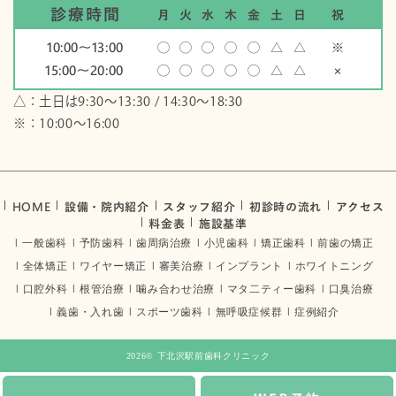
診療時間
月
火
水
木
金
土
日
祝
10:00〜13:00
◯
◯
◯
◯
◯
△
△
※
15:00〜20:00
◯
◯
◯
◯
◯
△
△
×
△：土日は9:30～13:30 / 14:30～18:30
※：10:00〜16:00
HOME
設備・院内紹介
スタッフ紹介
初診時の流れ
アクセス
料金表
施設基準
一般歯科
予防歯科
歯周病治療
小児歯科
矯正歯科
前歯の矯正
全体矯正
ワイヤー矯正
審美治療
インプラント
ホワイトニング
口腔外科
根管治療
噛み合わせ治療
マタ二ティー歯科
口臭治療
義歯・入れ歯
スポーツ歯科
無呼吸症候群
症例紹介
2026©
下北沢駅前歯科クリニック