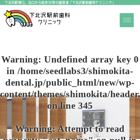
下北沢駅東口、北口から徒歩30秒の歯医者「下北沢駅前歯科クリニック」
Warning
: Undefined array key 0
in
/home/seedlabs3/shimokita-
dental.jp/public_html/new/wp-
content/themes/shimokita/header
on line
345
Warning
: Attempt to read