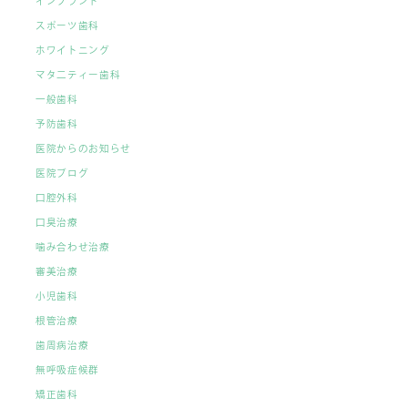
インプラント
スポーツ歯科
ホワイトニング
マタ二ティー歯科
一般歯科
予防歯科
医院からのお知らせ
医院ブログ
口腔外科
口臭治療
噛み合わせ治療
審美治療
小児歯科
根管治療
歯周病治療
無呼吸症候群
矯正歯科