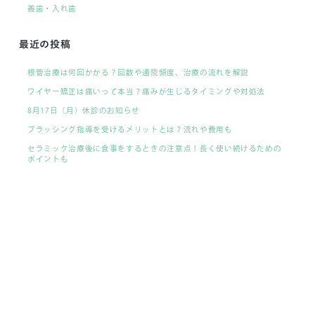
義歯・入れ歯
最近の投稿
根管治療は何回かかる？回数や通院頻度、治療の流れを解説
ワイヤー矯正は痛いって本当？痛みが生じるタイミングや対処法
8月17日（月）休診のお知らせ
ブラッシング指導を受けるメリットとは？流れや費用も
セラミック治療後に食事をするときの注意点！長く使い続けるための
ポイントも