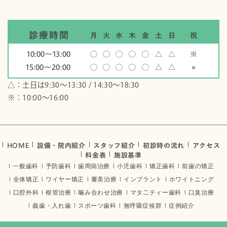
診療時間
月
火
水
木
金
土
日
祝
10:00〜13:00
◯
◯
◯
◯
◯
△
△
※
15:00〜20:00
◯
◯
◯
◯
◯
△
△
×
△：土日は9:30～13:30 / 14:30～18:30
※：10:00〜16:00
HOME
設備・院内紹介
スタッフ紹介
初診時の流れ
アクセス
料金表
施設基準
一般歯科
予防歯科
歯周病治療
小児歯科
矯正歯科
前歯の矯正
全体矯正
ワイヤー矯正
審美治療
インプラント
ホワイトニング
口腔外科
根管治療
噛み合わせ治療
マタ二ティー歯科
口臭治療
義歯・入れ歯
スポーツ歯科
無呼吸症候群
症例紹介