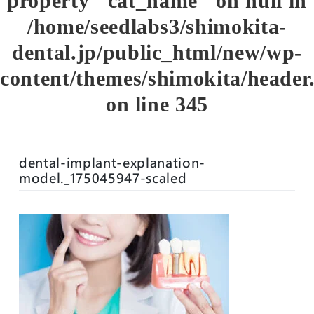
property "cat_name" on null in
/home/seedlabs3/shimokita-
dental.jp/public_html/new/wp-
content/themes/shimokita/header
on line
345
dental-implant-explanation-
model._175045947-scaled