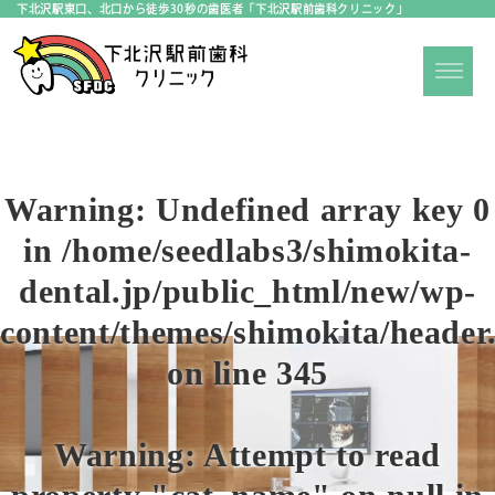
下北沢駅東口、北口から徒歩30秒の歯医者「下北沢駅前歯科クリニック」
Warning
: Undefined array key 0
in
/home/seedlabs3/shimokita-
dental.jp/public_html/new/wp-
content/themes/shimokita/header
on line
345
Warning
: Attempt to read