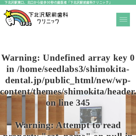
下北沢駅東口、北口から徒歩30秒の歯医者「下北沢駅前歯科クリニック」
Warning
: Undefined array key 0
in
/home/seedlabs3/shimokita-
dental.jp/public_html/new/wp-
content/themes/shimokita/header
on line
345
Warning
: Attempt to read