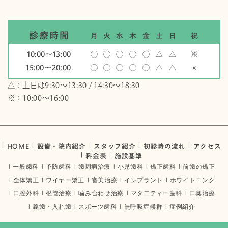
診療時間
月
火
水
木
金
土
日
祝
10:00〜13:00
◯
◯
◯
◯
◯
△
△
※
15:00〜20:00
◯
◯
◯
◯
◯
△
△
×
△：土日は9:30～13:30 / 14:30～18:30
※：10:00〜16:00
HOME
設備・院内紹介
スタッフ紹介
初診時の流れ
アクセス
料金表
施設基準
一般歯科
予防歯科
歯周病治療
小児歯科
矯正歯科
前歯の矯正
全体矯正
ワイヤー矯正
審美治療
インプラント
ホワイトニング
口腔外科
根管治療
噛み合わせ治療
マタ二ティー歯科
口臭治療
義歯・入れ歯
スポーツ歯科
無呼吸症候群
症例紹介