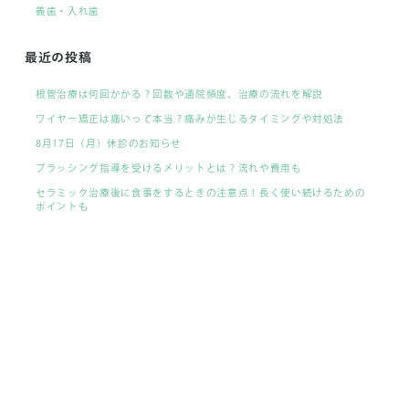
義歯・入れ歯
最近の投稿
根管治療は何回かかる？回数や通院頻度、治療の流れを解説
ワイヤー矯正は痛いって本当？痛みが生じるタイミングや対処法
8月17日（月）休診のお知らせ
ブラッシング指導を受けるメリットとは？流れや費用も
セラミック治療後に食事をするときの注意点！長く使い続けるための
ポイントも