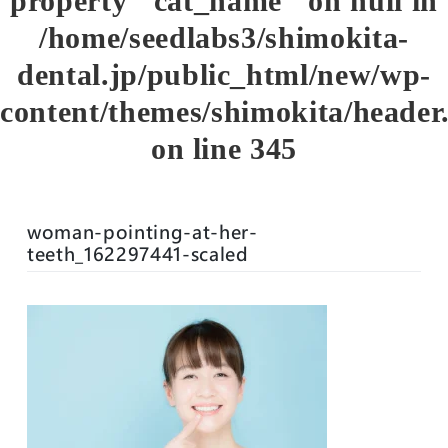
property "cat_name" on null in
/home/seedlabs3/shimokita-
dental.jp/public_html/new/wp-
content/themes/shimokita/header
on line
345
woman-pointing-at-her-
teeth_162297441-scaled