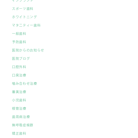
インプラント
スポーツ歯科
ホワイトニング
マタ二ティー歯科
一般歯科
予防歯科
医院からのお知らせ
医院ブログ
口腔外科
口臭治療
噛み合わせ治療
審美治療
小児歯科
根管治療
歯周病治療
無呼吸症候群
矯正歯科