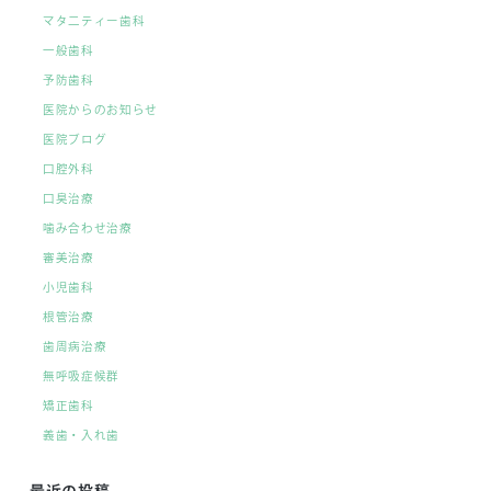
マタ二ティー歯科
一般歯科
予防歯科
医院からのお知らせ
医院ブログ
口腔外科
口臭治療
噛み合わせ治療
審美治療
小児歯科
根管治療
歯周病治療
無呼吸症候群
矯正歯科
義歯・入れ歯
最近の投稿