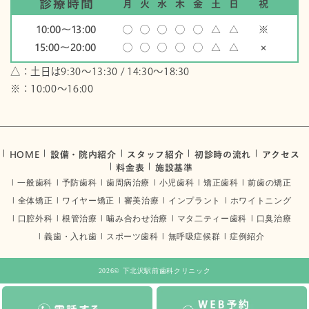
診療時間
月
火
水
木
金
土
日
祝
10:00〜13:00
◯
◯
◯
◯
◯
△
△
※
15:00〜20:00
◯
◯
◯
◯
◯
△
△
×
△：土日は9:30～13:30 / 14:30～18:30
※：10:00〜16:00
HOME
設備・院内紹介
スタッフ紹介
初診時の流れ
アクセス
料金表
施設基準
一般歯科
予防歯科
歯周病治療
小児歯科
矯正歯科
前歯の矯正
全体矯正
ワイヤー矯正
審美治療
インプラント
ホワイトニング
口腔外科
根管治療
噛み合わせ治療
マタ二ティー歯科
口臭治療
義歯・入れ歯
スポーツ歯科
無呼吸症候群
症例紹介
2026©
下北沢駅前歯科クリニック