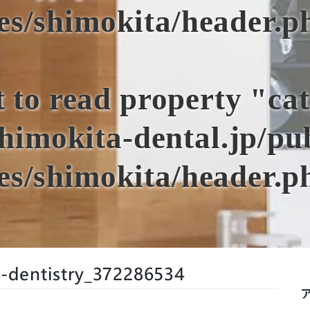
es/shimokita/header.p
t to read property "ca
himokita-dental.jp/p
es/shimokita/header.p
s-dentistry_372286534