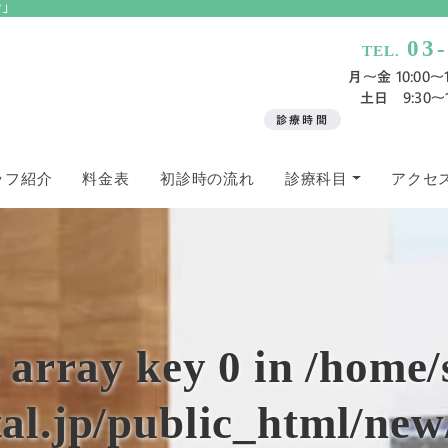
ク」
03
TEL.
月〜金 10:00～13
土日 9:30～13
診療時間
ッフ紹介
料金表
初診時の流れ
診療科目
アクセ
 array key 0 in
/home/
al.jp/public_html/ne