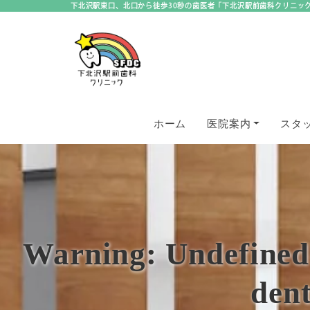
下北沢駅東口、北口から徒歩30秒の歯医者「下北沢駅前歯科クリニッ
ホーム
医院案内
スタ
Warning
: Undefined
dent