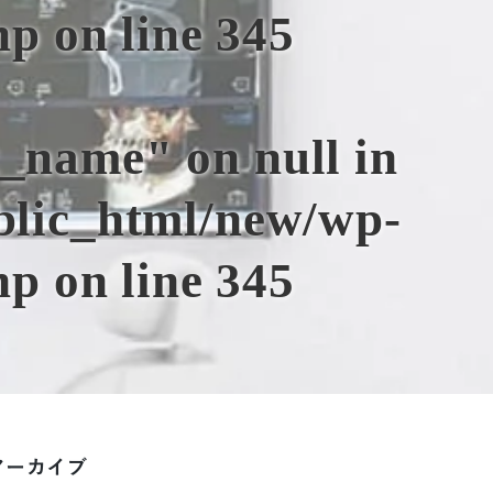
hp
on line
345
t_name" on null in
ublic_html/new/wp-
hp
on line
345
アーカイブ