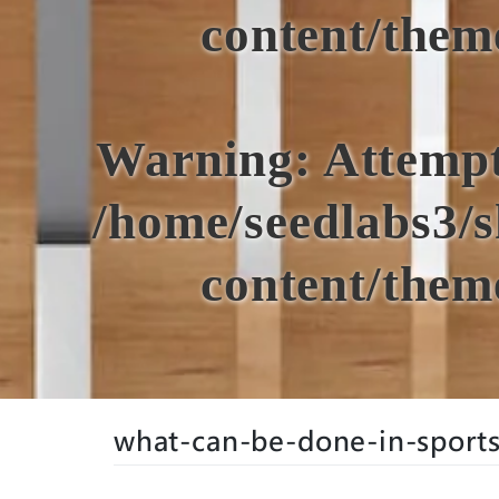
content/them
Warning
: Attemp
/home/seedlabs3/s
content/them
what-can-be-done-in-sport