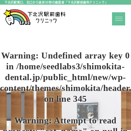
下北沢駅東口、北口から徒歩30秒の歯医者「下北沢駅前歯科クリニック」
Warning
: Undefined array key 0
in
/home/seedlabs3/shimokita-
dental.jp/public_html/new/wp-
content/themes/shimokita/header
on line
345
Warning
: Attempt to read