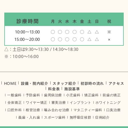
診療時間
月
火
水
木
金
土
日
祝
10:00〜13:00
◯
◯
◯
◯
◯
△
△
※
15:00〜20:00
◯
◯
◯
◯
◯
△
△
×
△：土日は9:30～13:30 / 14:30～18:30
※：10:00〜16:00
HOME
設備・院内紹介
スタッフ紹介
初診時の流れ
アクセス
料金表
施設基準
一般歯科
予防歯科
歯周病治療
小児歯科
矯正歯科
前歯の矯正
全体矯正
ワイヤー矯正
審美治療
インプラント
ホワイトニング
口腔外科
根管治療
噛み合わせ治療
マタ二ティー歯科
口臭治療
義歯・入れ歯
スポーツ歯科
無呼吸症候群
症例紹介