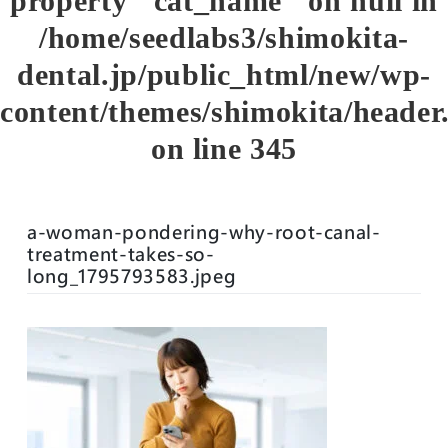
property "cat_name" on null in
/home/seedlabs3/shimokita-
dental.jp/public_html/new/wp-
content/themes/shimokita/header
on line
345
a-woman-pondering-why-root-canal-
treatment-takes-so-
long_1795793583.jpeg