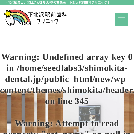
下北沢駅東口、北口から徒歩30秒の歯医者「下北沢駅前歯科クリニック」
Warning
: Undefined array key 0
in
/home/seedlabs3/shimokita-
dental.jp/public_html/new/wp-
content/themes/shimokita/header
on line
345
Warning
: Attempt to read