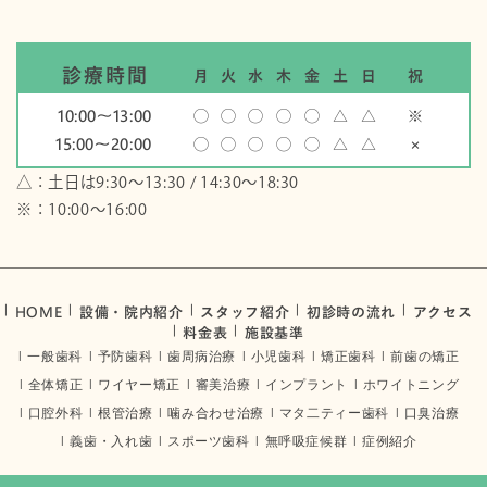
診療時間
月
火
水
木
金
土
日
祝
10:00〜13:00
◯
◯
◯
◯
◯
△
△
※
15:00〜20:00
◯
◯
◯
◯
◯
△
△
×
△：土日は9:30～13:30 / 14:30～18:30
※：10:00〜16:00
HOME
設備・院内紹介
スタッフ紹介
初診時の流れ
アクセス
料金表
施設基準
一般歯科
予防歯科
歯周病治療
小児歯科
矯正歯科
前歯の矯正
全体矯正
ワイヤー矯正
審美治療
インプラント
ホワイトニング
口腔外科
根管治療
噛み合わせ治療
マタ二ティー歯科
口臭治療
義歯・入れ歯
スポーツ歯科
無呼吸症候群
症例紹介