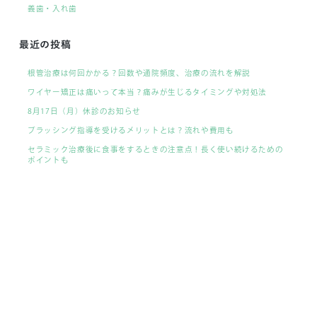
義歯・入れ歯
最近の投稿
根管治療は何回かかる？回数や通院頻度、治療の流れを解説
ワイヤー矯正は痛いって本当？痛みが生じるタイミングや対処法
8月17日（月）休診のお知らせ
ブラッシング指導を受けるメリットとは？流れや費用も
セラミック治療後に食事をするときの注意点！長く使い続けるための
ポイントも