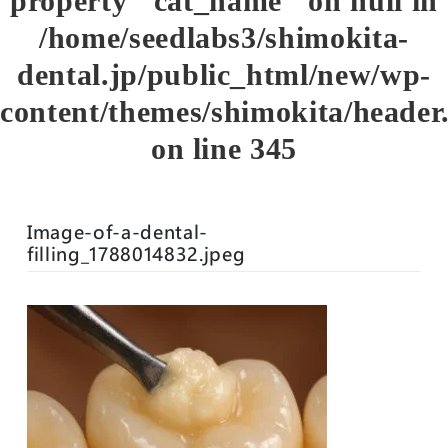
property "cat_name" on null in
/home/seedlabs3/shimokita-
dental.jp/public_html/new/wp-
content/themes/shimokita/header
on line
345
Image-of-a-dental-
filling_1788014832.jpeg