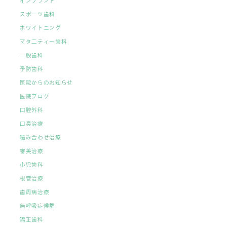
インプラント
スポーツ歯科
ホワイトニング
マタ二ティー歯科
一般歯科
予防歯科
医院からのお知らせ
医院ブログ
口腔外科
口臭治療
噛み合わせ治療
審美治療
小児歯科
根管治療
歯周病治療
無呼吸症候群
矯正歯科