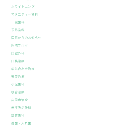
ホワイトニング
マタ二ティー歯科
一般歯科
予防歯科
医院からのお知らせ
医院ブログ
口腔外科
口臭治療
噛み合わせ治療
審美治療
小児歯科
根管治療
歯周病治療
無呼吸症候群
矯正歯科
義歯・入れ歯