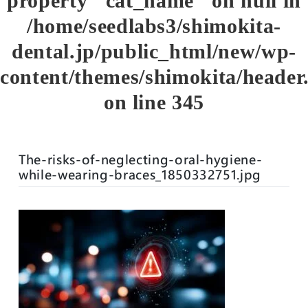
property "cat_name" on null in
/home/seedlabs3/shimokita-
dental.jp/public_html/new/wp-
content/themes/shimokita/header
on line
345
The-risks-of-neglecting-oral-hygiene-
while-wearing-braces_1850332751.jpg