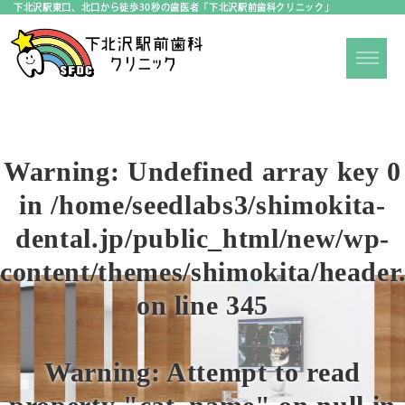
下北沢駅東口、北口から徒歩30秒の歯医者「下北沢駅前歯科クリニック」
Warning
: Undefined array key 0
in
/home/seedlabs3/shimokita-
dental.jp/public_html/new/wp-
content/themes/shimokita/header
on line
345
Warning
: Attempt to read