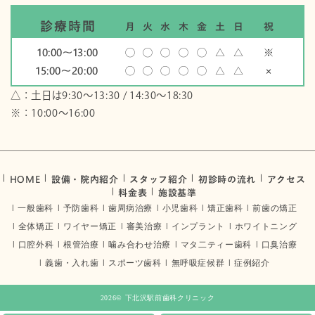
診療時間
月
火
水
木
金
土
日
祝
10:00〜13:00
◯
◯
◯
◯
◯
△
△
※
15:00〜20:00
◯
◯
◯
◯
◯
△
△
×
△：土日は9:30～13:30 / 14:30～18:30
※：10:00〜16:00
HOME
設備・院内紹介
スタッフ紹介
初診時の流れ
アクセス
料金表
施設基準
一般歯科
予防歯科
歯周病治療
小児歯科
矯正歯科
前歯の矯正
全体矯正
ワイヤー矯正
審美治療
インプラント
ホワイトニング
口腔外科
根管治療
噛み合わせ治療
マタ二ティー歯科
口臭治療
義歯・入れ歯
スポーツ歯科
無呼吸症候群
症例紹介
2026©
下北沢駅前歯科クリニック