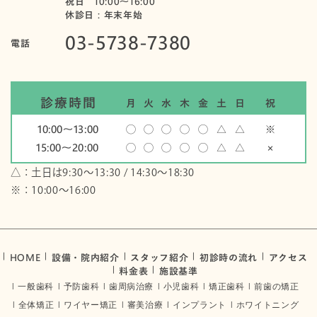
祝日 10:00〜16:00
休診日：年末年始
03-5738-7380
電話
診療時間
月
火
水
木
金
土
日
祝
10:00〜13:00
◯
◯
◯
◯
◯
△
△
※
15:00〜20:00
◯
◯
◯
◯
◯
△
△
×
△：土日は9:30～13:30 / 14:30～18:30
※：10:00〜16:00
HOME
設備・院内紹介
スタッフ紹介
初診時の流れ
アクセス
料金表
施設基準
一般歯科
予防歯科
歯周病治療
小児歯科
矯正歯科
前歯の矯正
全体矯正
ワイヤー矯正
審美治療
インプラント
ホワイトニング