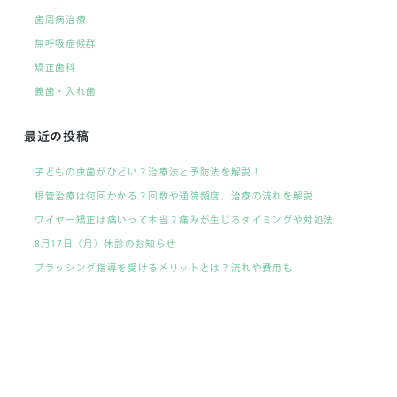
歯周病治療
無呼吸症候群
矯正歯科
義歯・入れ歯
最近の投稿
子どもの虫歯がひどい？治療法と予防法を解説！
根管治療は何回かかる？回数や通院頻度、治療の流れを解説
ワイヤー矯正は痛いって本当？痛みが生じるタイミングや対処法
8月17日（月）休診のお知らせ
ブラッシング指導を受けるメリットとは？流れや費用も