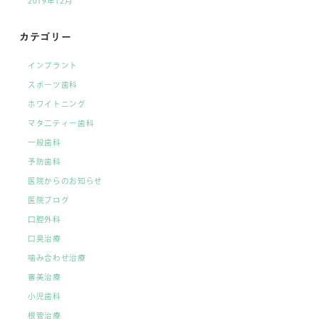
2019年12月
カテゴリー
インプラント
スポーツ歯科
ホワイトニング
マタ二ティー歯科
一般歯科
予防歯科
医院からのお知らせ
医院ブログ
口腔外科
口臭治療
噛み合わせ治療
審美治療
小児歯科
根管治療