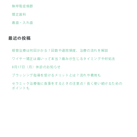
無呼吸症候群
矯正歯科
義歯・入れ歯
最近の投稿
根管治療は何回かかる？回数や通院頻度、治療の流れを解説
ワイヤー矯正は痛いって本当？痛みが生じるタイミングや対処法
8月17日（月）休診のお知らせ
ブラッシング指導を受けるメリットとは？流れや費用も
セラミック治療後に食事をするときの注意点！長く使い続けるための
ポイントも