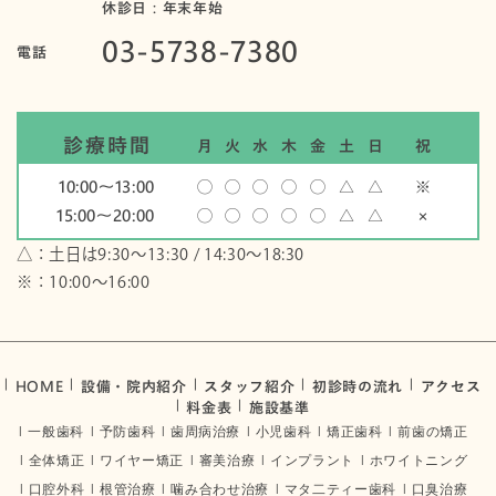
休診日：年末年始
03-5738-7380
電話
診療時間
月
火
水
木
金
土
日
祝
10:00〜13:00
◯
◯
◯
◯
◯
△
△
※
15:00〜20:00
◯
◯
◯
◯
◯
△
△
×
△：土日は9:30～13:30 / 14:30～18:30
※：10:00〜16:00
HOME
設備・院内紹介
スタッフ紹介
初診時の流れ
アクセス
料金表
施設基準
一般歯科
予防歯科
歯周病治療
小児歯科
矯正歯科
前歯の矯正
全体矯正
ワイヤー矯正
審美治療
インプラント
ホワイトニング
口腔外科
根管治療
噛み合わせ治療
マタ二ティー歯科
口臭治療