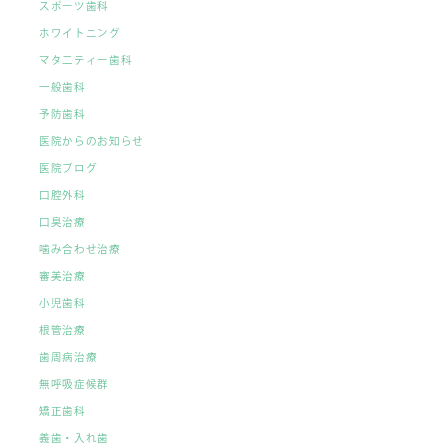
スポーツ歯科
ホワイトニング
マタ二ティー歯科
一般歯科
予防歯科
医院からのお知らせ
医院ブログ
口腔外科
口臭治療
噛み合わせ治療
審美治療
小児歯科
根管治療
歯周病治療
無呼吸症候群
矯正歯科
義歯・入れ歯