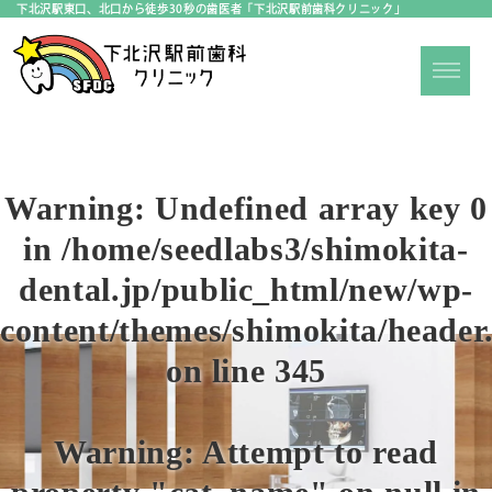
下北沢駅東口、北口から徒歩30秒の歯医者「下北沢駅前歯科クリニック」
Warning
: Undefined array key 0
in
/home/seedlabs3/shimokita-
dental.jp/public_html/new/wp-
content/themes/shimokita/header
on line
345
Warning
: Attempt to read