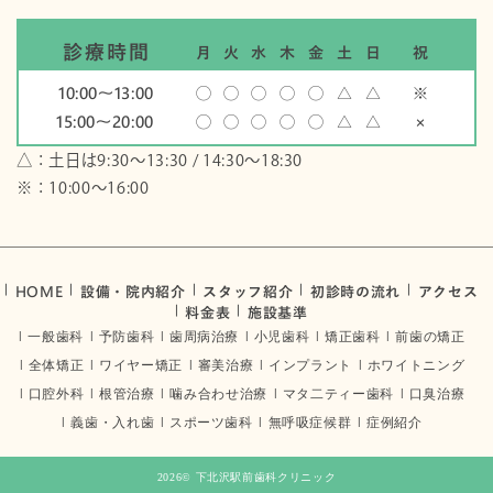
診療時間
月
火
水
木
金
土
日
祝
10:00〜13:00
◯
◯
◯
◯
◯
△
△
※
15:00〜20:00
◯
◯
◯
◯
◯
△
△
×
△：土日は9:30～13:30 / 14:30～18:30
※：10:00〜16:00
HOME
設備・院内紹介
スタッフ紹介
初診時の流れ
アクセス
料金表
施設基準
一般歯科
予防歯科
歯周病治療
小児歯科
矯正歯科
前歯の矯正
全体矯正
ワイヤー矯正
審美治療
インプラント
ホワイトニング
口腔外科
根管治療
噛み合わせ治療
マタ二ティー歯科
口臭治療
義歯・入れ歯
スポーツ歯科
無呼吸症候群
症例紹介
2026©
下北沢駅前歯科クリニック