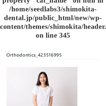
property "cat_name" on null in
/home/seedlabs3/shimokita-
dental.jp/public_html/new/wp-
content/themes/shimokita/header
on line
345
Orthodontics_423516995