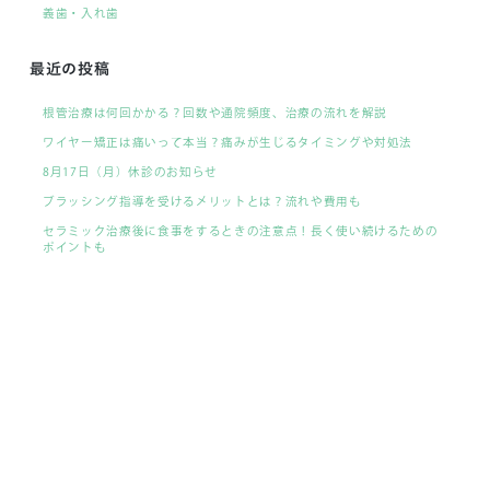
義歯・入れ歯
最近の投稿
根管治療は何回かかる？回数や通院頻度、治療の流れを解説
ワイヤー矯正は痛いって本当？痛みが生じるタイミングや対処法
8月17日（月）休診のお知らせ
ブラッシング指導を受けるメリットとは？流れや費用も
セラミック治療後に食事をするときの注意点！長く使い続けるための
ポイントも