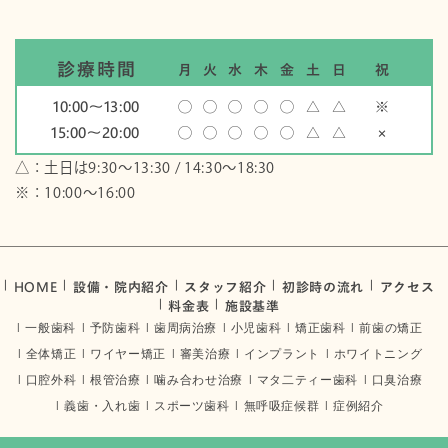
診療時間
月
火
水
木
金
土
日
祝
10:00〜13:00
◯
◯
◯
◯
◯
△
△
※
15:00〜20:00
◯
◯
◯
◯
◯
△
△
×
△：土日は9:30～13:30 / 14:30～18:30
※：10:00〜16:00
HOME
設備・院内紹介
スタッフ紹介
初診時の流れ
アクセス
料金表
施設基準
一般歯科
予防歯科
歯周病治療
小児歯科
矯正歯科
前歯の矯正
全体矯正
ワイヤー矯正
審美治療
インプラント
ホワイトニング
口腔外科
根管治療
噛み合わせ治療
マタ二ティー歯科
口臭治療
義歯・入れ歯
スポーツ歯科
無呼吸症候群
症例紹介