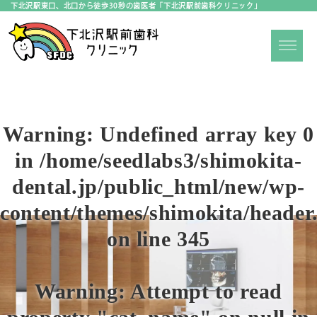
下北沢駅東口、北口から徒歩30秒の歯医者「下北沢駅前歯科クリニック」
Warning
: Undefined array key 0
in
/home/seedlabs3/shimokita-
dental.jp/public_html/new/wp-
content/themes/shimokita/header
on line
345
Warning
: Attempt to read