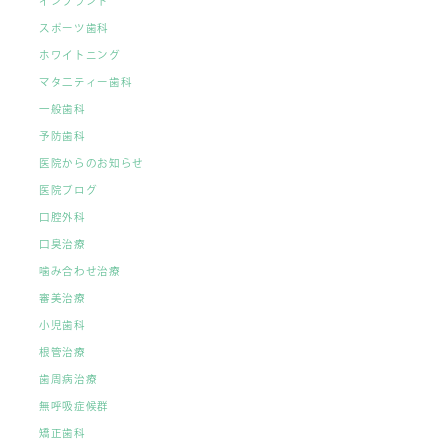
インプラント
スポーツ歯科
ホワイトニング
マタ二ティー歯科
一般歯科
予防歯科
医院からのお知らせ
医院ブログ
口腔外科
口臭治療
噛み合わせ治療
審美治療
小児歯科
根管治療
歯周病治療
無呼吸症候群
矯正歯科