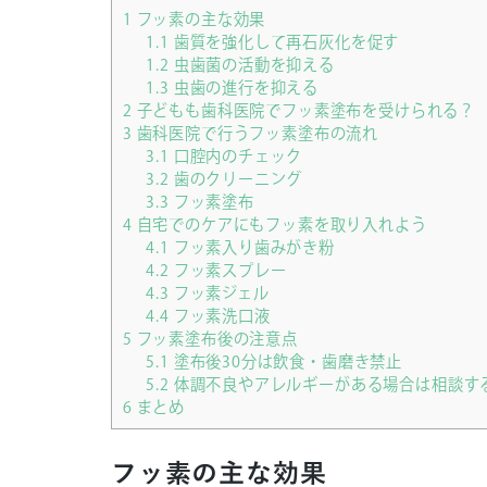
1
フッ素の主な効果
1.1
歯質を強化して再石灰化を促す
1.2
虫歯菌の活動を抑える
1.3
虫歯の進行を抑える
2
子どもも歯科医院でフッ素塗布を受けられる？
3
歯科医院で行うフッ素塗布の流れ
3.1
口腔内のチェック
3.2
歯のクリーニング
3.3
フッ素塗布
4
自宅でのケアにもフッ素を取り入れよう
4.1
フッ素入り歯みがき粉
4.2
フッ素スプレー
4.3
フッ素ジェル
4.4
フッ素洗口液
5
フッ素塗布後の注意点
5.1
塗布後30分は飲食・歯磨き禁止
5.2
体調不良やアレルギーがある場合は相談す
6
まとめ
フッ素の主な効果