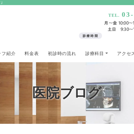
ク」
03
TEL.
月〜金 10:00～13
土日 9:30～13
診療時間
ッフ紹介
料金表
初診時の流れ
診療科目
アクセ
医院ブログ