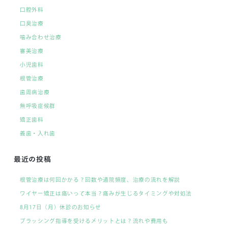
口腔外科
口臭治療
噛み合わせ治療
審美治療
小児歯科
根管治療
歯周病治療
無呼吸症候群
矯正歯科
義歯・入れ歯
最近の投稿
根管治療は何回かかる？回数や通院頻度、治療の流れを解説
ワイヤー矯正は痛いって本当？痛みが生じるタイミングや対処法
8月17日（月）休診のお知らせ
ブラッシング指導を受けるメリットとは？流れや費用も