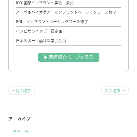
ICOI国際インプラント学会 会員
ノーベルバイオケア インプラントベーシックコース修了
POI インプラントベーシックコース修了
インビザラインゴー認定医
日本スポーツ歯科医学会会員
▶︎ 医師紹介ページを見る
前
前の記事
次の記事
後
の
記
アーカイブ
事
2026年7月
へ