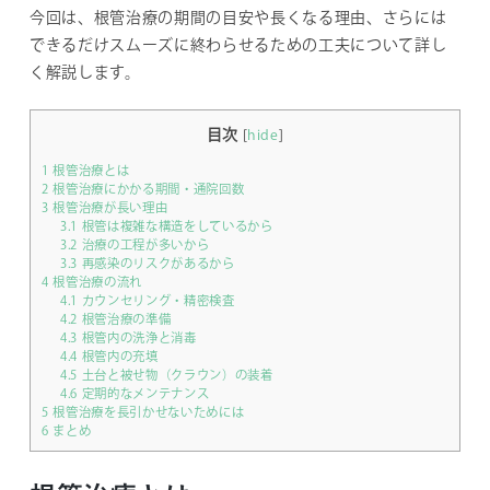
今回は、根管治療の期間の目安や長くなる理由、さらには
できるだけスムーズに終わらせるための工夫について詳し
く解説します。
目次
[
hide
]
1
根管治療とは
2
根管治療にかかる期間・通院回数
3
根管治療が長い理由
3.1
根管は複雑な構造をしているから
3.2
治療の工程が多いから
3.3
再感染のリスクがあるから
4
根管治療の流れ
4.1
カウンセリング・精密検査
4.2
根管治療の準備
4.3
根管内の洗浄と消毒
4.4
根管内の充填
4.5
土台と被せ物（クラウン）の装着
4.6
定期的なメンテナンス
5
根管治療を長引かせないためには
6
まとめ